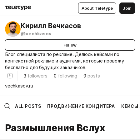
About Teletype
Join
Кирилл Вечкасов
@vechkasov
Follow
Блог специалиста по рекламе. Делюсь кейсами по
контекстной рекламе и аудитами, которые провожу
бесплатно для будущих заказчиков.
3
followers
0
following
9
posts
vechkasov.ru
ALL POSTS
ПРОДВИЖЕНИЕ КОНДИТЕРА
КЕЙСЫ 
Размышления Вслух