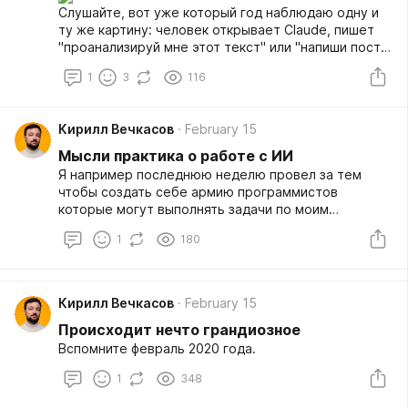
Слушайте, вот уже который год наблюдаю одну и
ту же картину: человек открывает Claude, пишет
"проанализируй мне этот текст" или "напиши пост",
получает что-то приемлемое — и делает вывод,
1
3
116
что ИИ это такая волшебная штука, которой
достаточно сказать что хочешь и дальше само. Ну
частично так и есть — для базовых задач.
Кирилл Вечкасов
February 15
Написать черновик, переформулировать абзац,
разобрать короткий текст, накидать идеи — это
Мысли практика о работе с ИИ
всё вполне реализуемое одним-двумя промтами в
Я например последнюю неделю провел за тем
веб-интерфейсе, и здесь вопросов нет.
чтобы создать себе армию программистов
которые могут выполнять задачи по моим
проектам, и делают это достаточно не плохо на
1
180
моделе Kimi 2.5 (вышедшая недавно). В главной
роли в моей CRM выступает Claude как главный
оператор управления всем штатом. Причем всё это
начинается от простого текста "измени цвет
Кирилл Вечкасов
February 15
текста тут" и разворачивается в понятный план
Происходит нечто грандиозное
для последующих специалистов.
Вспомните февраль 2020 года.
1
348