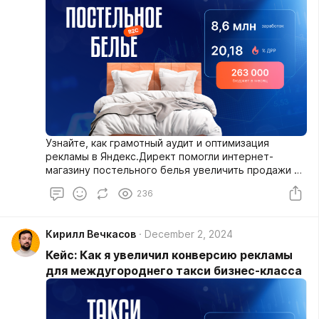
Узнайте, как грамотный аудит и оптимизация
рекламы в Яндекс.Директ помогли интернет-
магазину постельного белья увеличить продажи с
10-15 до 30-50 заказов в неделю, снизив ДРР до
236
20% и повысив рентабельность более чем в 2 раза.
Практические шаги и реальные результаты!
Кирилл Вечкасов
December 2, 2024
Кейc: Как я увеличил конверсию рекламы
для междугороднего такси бизнес-класса