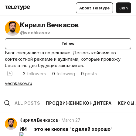
About Teletype
Join
Кирилл Вечкасов
@vechkasov
Follow
Блог специалиста по рекламе. Делюсь кейсами по
контекстной рекламе и аудитами, которые провожу
бесплатно для будущих заказчиков.
3
followers
0
following
9
posts
vechkasov.ru
ALL POSTS
ПРОДВИЖЕНИЕ КОНДИТЕРА
КЕЙСЫ 
Кирилл Вечкасов
March 27
ИИ — это не кнопка "сделай хорошо"